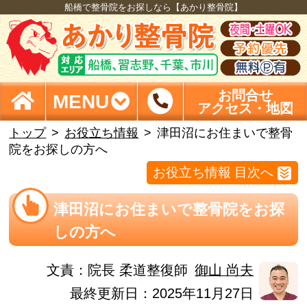
船橋で整骨院をお探しなら【あかり整骨院】
お問合せ
MENU
アクセス・地図
トップ
お役立ち情報
津田沼にお住まいで整骨
院をお探しの方へ
お役立ち情報 目次へ
津田沼にお住まいで整骨院をお探
しの方へ
文責：
院長 柔道整復師
御山 尚夫
最終更新日：2025年11月27日