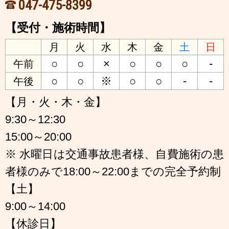
047-475-8399
【受付・施術時間】
月
火
水
木
金
土
日
○
○
×
○
○
○
-
午前
○
○
※
○
○
-
-
午後
【月・火・木・金】
9:30～12:30
15:00～20:00
※ 水曜日は交通事故患者様、自費施術の患
者様のみで18:00～22:00までの完全予約制
【土】
9:00～14:00
【休診日】