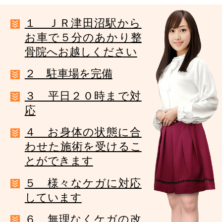
１ ＪＲ津田沼駅から
お車で５分のあかり整
骨院へお越しください
２ 駐車場を完備
３ 平日２０時まで対
応
４ お身体の状態に合
わせた施術を受けるこ
とができます
５ 様々なケガに対応
しています
６ 無理なくケガの改